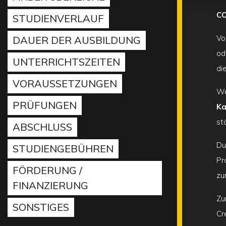
C
STUDIENVERLAUF
Vo
DAUER DER AUSBILDUNG
od
UNTERRICHTSZEITEN
di
VORAUSSETZUNGEN
We
PRÜFUNGEN
K
st
ABSCHLUSS
Du
STUDIENGEBÜHREN
Pr
FÖRDERUNG /
zu
FINANZIERUNG
Zu
SONSTIGES
Cr