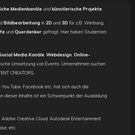
liche Medienkanäle
und
künstlerische Projekte
.
nd
Bildbearbeitung
in
2D
und
3D
für z.B. Werbung
pfe
und
Querdenker
gefragt. Hier haben Studenten
Social Media Kanäle
,
Webdesign
,
Online-
rische Umsetzung von Events. Unternehmen suchen
NTENT CREATORS.
 You Tube, Facebook etc. hat sich auch die
n dieser Inhalte ist ein Schwerpunkt der Ausbildung
: Adobe Creative Cloud, Autodesk Entertainment
se, etc.