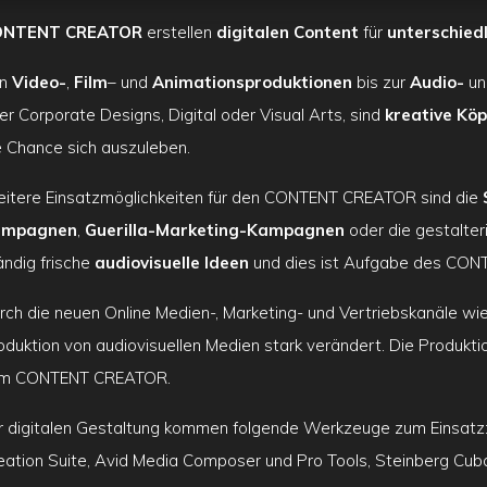
ONTENT CREATOR
erstellen
digitalen Content
für
unterschied
n
Video-
,
Film
– und
Animationsproduktionen
bis zur
Audio-
u
er Corporate Designs, Digital oder Visual Arts, sind
kreative Kö
e Chance sich auszuleben.
itere Einsatzmöglichkeiten für den CONTENT CREATOR sind die
ampagnen
,
Guerilla-Marketing-Kampagnen
oder die gestalte
ändig frische
audiovisuelle Ideen
und dies ist Aufgabe des CO
rch die neuen Online Medien-, Marketing- und Vertriebskanäle wie
oduktion von audiovisuellen Medien stark verändert. Die Produktio
m CONTENT CREATOR.
r digitalen Gestaltung kommen folgende Werkzeuge zum Einsatz
eation Suite, Avid Media Composer und Pro Tools, Steinberg Cuba