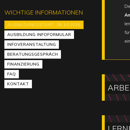
Di
WICHTIGE INFORMATIONEN
An
le
AUSBILDUNGSSTART: 05.10.2026
fü
AUSBILDUNG INFOFORMULAR
ei
INFOVERANSTALTUNG
BERATUNGSGESPRÄCH
FINANZIERUNG
FAQ
KONTAKT
ARBE
LERN