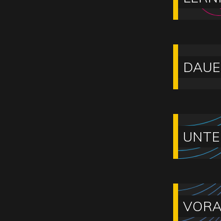
DAUE
UNTE
VORA