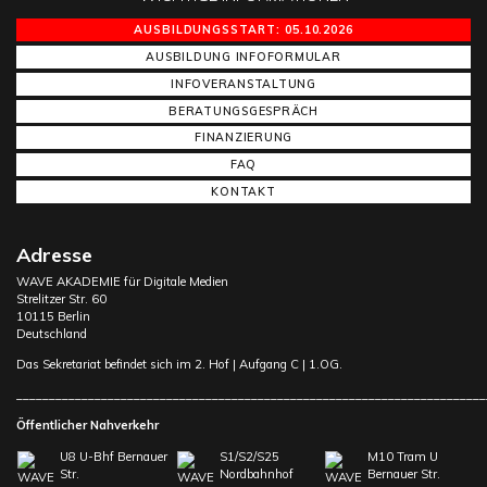
AUSBILDUNGSSTART: 05.10.2026
AUSBILDUNG INFOFORMULAR
INFOVERANSTALTUNG
BERATUNGSGESPRÄCH
FINANZIERUNG
FAQ
KONTAKT
Adresse
WAVE AKADEMIE für Digitale Medien
Strelitzer Str. 60
10115 Berlin
Deutschland
Das Sekretariat befindet sich im 2. Hof | Aufgang C | 1.OG.
________________________________________________________________________
Öffentlicher Nahverkehr
U8 U-Bhf Bernauer
S1/S2/S25
M10 Tram U
Str.
Nordbahnhof
Bernauer Str.