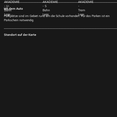
________________________________________________________________________
Mit dem Auto
Parkplätze sind im Gebiet rund um die Schule vorhanden. Für das Parken ist ein
Parkschein notwendig.
________________________________________________________________________
Standort auf der Karte