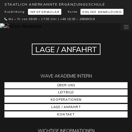
STAATLICH ANERKANNTE ERGÄNZUNGSSCHULE
Ausbildung:
Kurse:
INFOFORMULAR
ONLINE ANMELDUNG
Mo – Fr von 09:00 – 17:00 Uhr |
+49 (0)30 – 28869519
LAGE / ANFAHRT
WAVE AKADEMIE INTERN
ÜBER UNS
LEITBILD
KOOPERATIONEN
LAGE / ANFAHRT
KONTAKT
WICHTIGE INFORMATIONEN