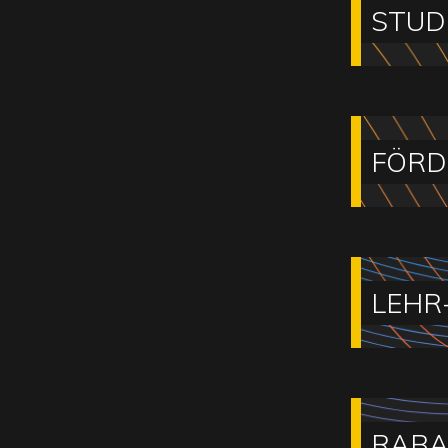
STUD
FÖRD
LEHR
RABA