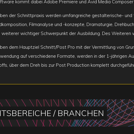
ftware kommt dabei Adobe Premiere und Avid Media Composer 
ben der Schnittpraxis werden umfangreiche gestalterische- und t
ldkomposition, Filmanalyse und -konzepte, Dramaturgie, Drehbuch, 
n weiterer wichtiger Schwerpunkt der Ausbildung. Des Weiteren we
ben dem Hauptziel Schnitt/Post Pro mit der Vermittlung von Grun
wendung auf verschiedene Formate, werden in der 1-jährigen Aus
offs, über dem Dreh bis zur Post Production komplett durchgeführ
ITSBEREICHE / BRANCHEN