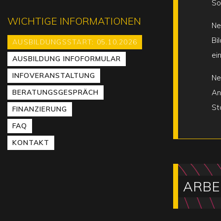
So
WICHTIGE INFORMATIONEN
Ne
Bi
AUSBILDUNGSSTART: 05.10.2026
ei
AUSBILDUNG INFOFORMULAR
INFOVERANSTALTUNG
Ne
BERATUNGSGESPRÄCH
An
St
FINANZIERUNG
FAQ
KONTAKT
ARBE