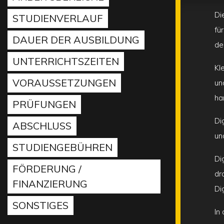
Di
STUDIENVERLAUF
fü
DAUER DER AUSBILDUNG
de
UNTERRICHTSZEITEN
Kl
VORAUSSETZUNGEN
un
ha
PRÜFUNGEN
Di
ABSCHLUSS
un
STUDIENGEBÜHREN
Di
FÖRDERUNG /
dr
FINANZIERUNG
Di
SONSTIGES
In