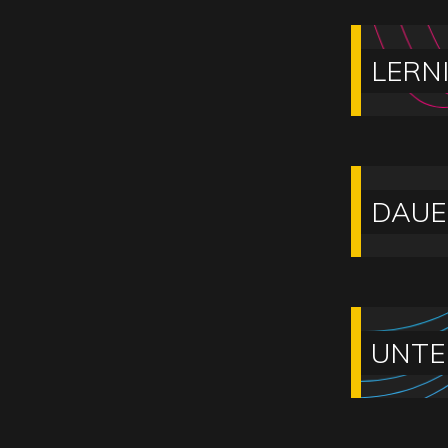
LERN
DAUE
UNTE