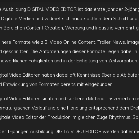
e Ausbildung DIGITAL VIDEO EDITOR ist das erste Jahr der 2-jä
r Digitale Medien und widmet sich hauptsächlich dem Schnitt un
n Bereichen Content Creation, Werbung und Industrie vermehrt 
einere Formate wie z.B. Video Online Content, Trailer, News, Ima
d geschnitten. Die Anforderungen dieser Formate liegen dabei i
ndwerklichen Fähigkeiten und in der Einhaltung von Zeitvorgaben.
gital Video Editoren haben dabei oft Kenntnisse über die Abläufe
d Entwicklung von Formaten bereits mit eingebunden.
gital Video Editoren sichten und sortieren Material, inszenierten u
amaturgischen Verlauf und eine Handlung entsprechend dem Dreh
gitale Video Editor der Produktion im gleichen Zuge Rhythmus, Sp
 der 1-jährigen Ausbildung DIGITA VIDEO EDITOR werden daher meh