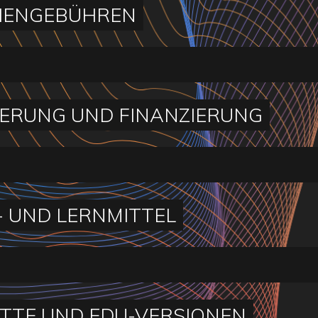
IENGEBÜHREN
ERUNG UND FINANZIERUNG
- UND LERNMITTEL
TTE UND EDU-VERSIONEN