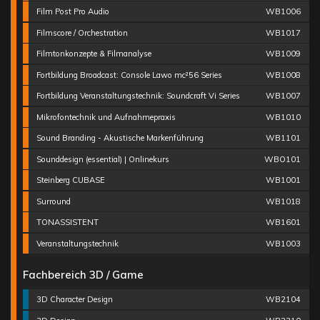
Film Post Pro Audio
WB1006
Filmscore / Orchestration
WB1017
Filmtonkonzepte & Filmanalyse
WB1009
Fortbildung Broadcast: Console Lawo mc²56 Series
WB1008
Fortbildung Veranstaltungstechnik: Soundcraft Vi Series
WB1007
Mikrofontechnik und Aufnahmepraxis
WB1010
Sound Branding - Akustische Markenführung
WB1101
Sounddesign (essential) | Onlinekurs
WBO101
Steinberg CUBASE
WB1001
Surround
WB1018
TONASSISTENT
WB1601
Veranstaltungstechnik
WB1003
Fachbereich 3D / Game
3D Character Design
WB2104