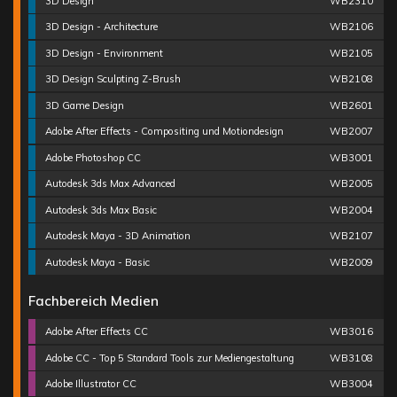
3D Design
WB2310
3D Design - Architecture
WB2106
3D Design - Environment
WB2105
3D Design Sculpting Z-Brush
WB2108
3D Game Design
WB2601
Adobe After Effects - Compositing und Motiondesign
WB2007
Adobe Photoshop CC
WB3001
Autodesk 3ds Max Advanced
WB2005
Autodesk 3ds Max Basic
WB2004
Autodesk Maya - 3D Animation
WB2107
Autodesk Maya - Basic
WB2009
Fachbereich Medien
Adobe After Effects CC
WB3016
Adobe CC - Top 5 Standard Tools zur Mediengestaltung
WB3108
Adobe Illustrator CC
WB3004