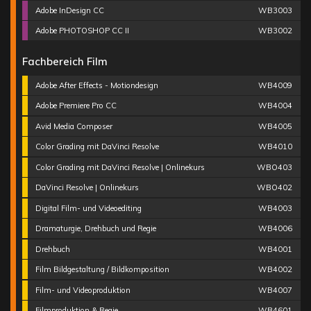
Adobe InDesign CC
WB3003
Adobe PHOTOSHOP CC II
WB3002
Fachbereich Film
Adobe After Effects - Motiondesign
WB4009
Adobe Premiere Pro CC
WB4004
Avid Media Composer
WB4005
Color Grading mit DaVinci Resolve
WB4010
Color Grading mit DaVinci Resolve | Onlinekurs
WBO403
DaVinci Resolve | Onlinekurs
WBO402
Digital Film- und Videoediting
WB4003
Dramaturgie, Drehbuch und Regie
WB4006
Drehbuch
WB4001
Film Bildgestaltung / Bildkomposition
WB4002
Film- und Videoproduktion
WB4007
Filmproduktion & Regie
WB4601