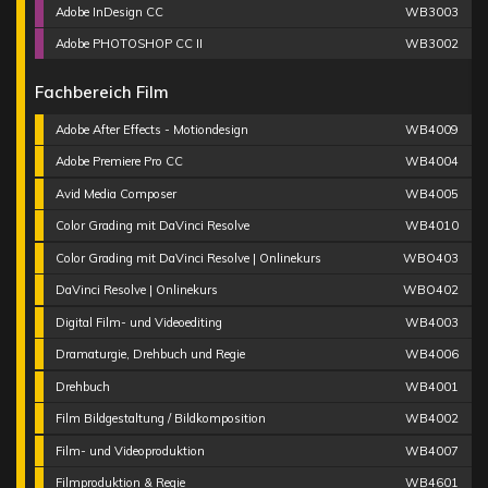
Adobe InDesign CC
WB3003
Adobe PHOTOSHOP CC II
WB3002
Fachbereich Film
Adobe After Effects - Motiondesign
WB4009
Adobe Premiere Pro CC
WB4004
Avid Media Composer
WB4005
Color Grading mit DaVinci Resolve
WB4010
Color Grading mit DaVinci Resolve | Onlinekurs
WBO403
DaVinci Resolve | Onlinekurs
WBO402
Digital Film- und Videoediting
WB4003
Dramaturgie, Drehbuch und Regie
WB4006
Drehbuch
WB4001
Film Bildgestaltung / Bildkomposition
WB4002
Film- und Videoproduktion
WB4007
Filmproduktion & Regie
WB4601