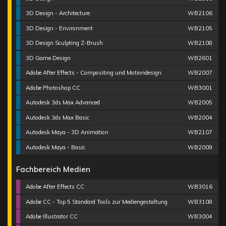
3D Design - Architecture
WB2106
3D Design - Environment
WB2105
3D Design Sculpting Z-Brush
WB2108
3D Game Design
WB2601
Adobe After Effects - Compositing und Motiondesign
WB2007
Adobe Photoshop CC
WB3001
Autodesk 3ds Max Advanced
WB2005
Autodesk 3ds Max Basic
WB2004
Autodesk Maya - 3D Animation
WB2107
Autodesk Maya - Basic
WB2009
Fachbereich Medien
Adobe After Effects CC
WB3016
Adobe CC - Top 5 Standard Tools zur Mediengestaltung
WB3108
Adobe Illustrator CC
WB3004