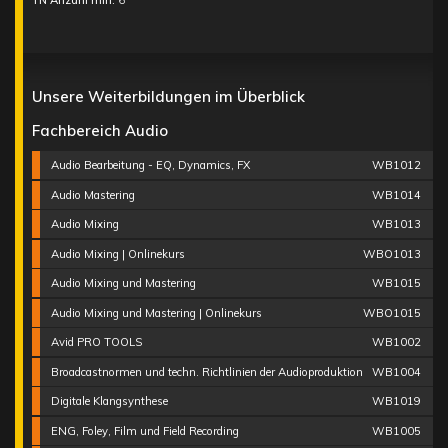
TN Anzahl min:
6
Unsere Weiterbildungen im Überblick
Fachbereich Audio
Audio Bearbeitung - EQ, Dynamics, FX
WB1012
Audio Mastering
WB1014
Audio Mixing
WB1013
Audio Mixing | Onlinekurs
WBO1013
Audio Mixing und Mastering
WB1015
Audio Mixing und Mastering | Onlinekurs
WBO1015
Avid PRO TOOLS
WB1002
Broadcastnormen und techn. Richtlinien der Audioproduktion
WB1004
Digitale Klangsynthese
WB1019
ENG, Foley, Film und Field Recording
WB1005