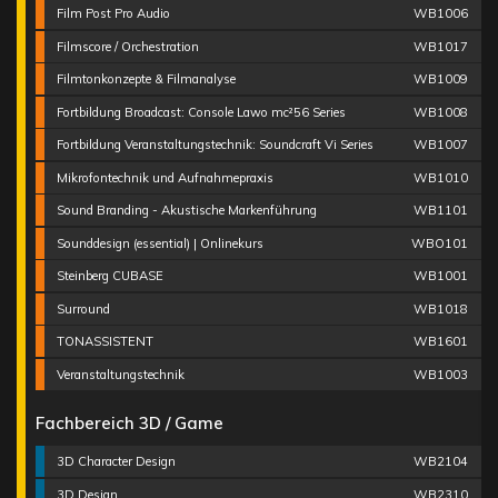
Film Post Pro Audio
WB1006
Filmscore / Orchestration
WB1017
Filmtonkonzepte & Filmanalyse
WB1009
Fortbildung Broadcast: Console Lawo mc²56 Series
WB1008
Fortbildung Veranstaltungstechnik: Soundcraft Vi Series
WB1007
Mikrofontechnik und Aufnahmepraxis
WB1010
Sound Branding - Akustische Markenführung
WB1101
Sounddesign (essential) | Onlinekurs
WBO101
Steinberg CUBASE
WB1001
Surround
WB1018
TONASSISTENT
WB1601
Veranstaltungstechnik
WB1003
Fachbereich 3D / Game
3D Character Design
WB2104
3D Design
WB2310