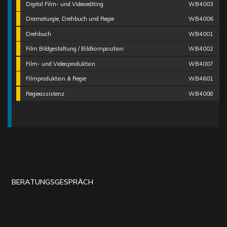
Digital Film- und Videoediting
WB4003
Dramaturgie, Drehbuch und Regie
WB4006
Drehbuch
WB4001
Film Bildgestaltung / Bildkomposition
WB4002
Film- und Videoproduktion
WB4007
Filmproduktion & Regie
WB4601
Regieassistenz
WB4008
BERATUNGSGESPRÄCH