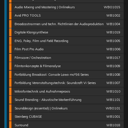
Audio Mixing und Mastering | Onlinekurs
WBO1015
Avid PRO TOOLS
WB1002
Broadcastnormen und techn. Richtlinien der Audioproduktion
WB1004
Digitale Klangsynthese
WB1019
ENG, Foley, Film und Field Recording
WB1005
Film Post Pro Audio
WB1006
Filmscore / Orchestration
WB1017
Filmtonkonzepte & Filmanalyse
WB1009
Fortbildung Broadcast: Console Lawo mc²56 Series
WB1008
Fortbildung Veranstaltungstechnik: Soundcraft Vi Series
WB1007
Mikrofontechnik und Aufnahmepraxis
WB1010
Sound Branding - Akustische Markenführung
WB1101
Sounddesign (essential) | Onlinekurs
WBO101
Steinberg CUBASE
WB1001
Surround
WB1018