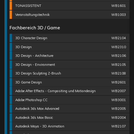
TONASSISTENT
WB1601
Veranstaltungstechnik
WB1003
Fachbereich 3D / Game
3D Character Design
WB2104
3D Design
WB2310
3D Design - Architecture
WB2106
3D Design - Environment
WB2105
3D Design Sculpting Z-Brush
WB2108
3D Game Design
WB2601
Adobe After Effects - Compositing und Motiondesign
WB2007
Adobe Photoshop CC
WB3001
Autodesk 3ds Max Advanced
WB2005
Autodesk 3ds Max Basic
WB2004
Autodesk Maya - 3D Animation
WB2107