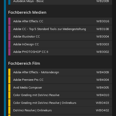
Autodesk Maya - Basic
WB2009
Fachbereich Medien
Adobe After Effects CC
WB3016
Adobe CC - Top 5 Standard Tools zur Mediengestaltung
WB3108
Adobe Illustrator CC
WB3004
Adobe InDesign CC
WB3003
Adobe PHOTOSHOP CC II
WB3002
Fachbereich Film
Adobe After Effects - Motiondesign
WB4009
Adobe Premiere Pro CC
WB4004
Avid Media Composer
WB4005
Color Grading mit DaVinci Resolve
WB4010
Color Grading mit DaVinci Resolve | Onlinekurs
WBO403
DaVinci Resolve | Onlinekurs
WBO402