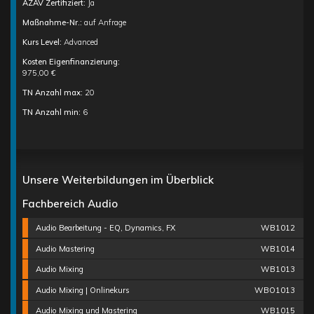
AZAV Zertifiziert:
Ja
Maßnahme-Nr.:
auf Anfrage
Kurs Level:
Advanced
Kosten Eigenfinanzierung:
975,00 €
TN Anzahl max:
20
TN Anzahl min:
6
Unsere Weiterbildungen im Überblick
Fachbereich Audio
Audio Bearbeitung - EQ, Dynamics, FX
WB1012
Audio Mastering
WB1014
Audio Mixing
WB1013
Audio Mixing | Onlinekurs
WBO1013
Audio Mixing und Mastering
WB1015