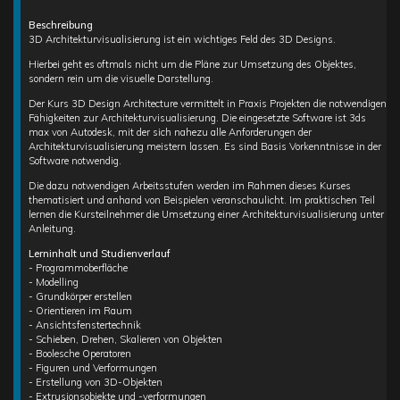
Beschreibung
3D Architekturvisualisierung ist ein wichtiges Feld des 3D Designs.
Hierbei geht es oftmals nicht um die Pläne zur Umsetzung des Objektes,
sondern rein um die visuelle Darstellung.
Der Kurs 3D Design Architecture vermittelt in Praxis Projekten die notwendigen
Fähigkeiten zur Architekturvisualisierung. Die eingesetzte Software ist 3ds
max von Autodesk, mit der sich nahezu alle Anforderungen der
Architekturvisualisierung meistern lassen. Es sind Basis Vorkenntnisse in der
Software notwendig.
Die dazu notwendigen Arbeitsstufen werden im Rahmen dieses Kurses
thematisiert und anhand von Beispielen veranschaulicht. Im praktischen Teil
lernen die Kursteilnehmer die Umsetzung einer Architekturvisualisierung unter
Anleitung.
Lerninhalt und Studienverlauf
- Programmoberfläche
- Modelling
- Grundkörper erstellen
- Orientieren im Raum
- Ansichtsfenstertechnik
- Schieben, Drehen, Skalieren von Objekten
- Boolesche Operatoren
- Figuren und Verformungen
- Erstellung von 3D-Objekten
- Extrusionsobjekte und -verformungen