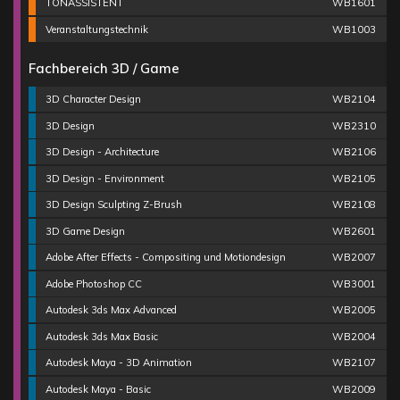
TONASSISTENT
WB1601
Veranstaltungstechnik
WB1003
Fachbereich 3D / Game
3D Character Design
WB2104
3D Design
WB2310
3D Design - Architecture
WB2106
3D Design - Environment
WB2105
3D Design Sculpting Z-Brush
WB2108
3D Game Design
WB2601
Adobe After Effects - Compositing und Motiondesign
WB2007
Adobe Photoshop CC
WB3001
Autodesk 3ds Max Advanced
WB2005
Autodesk 3ds Max Basic
WB2004
Autodesk Maya - 3D Animation
WB2107
Autodesk Maya - Basic
WB2009