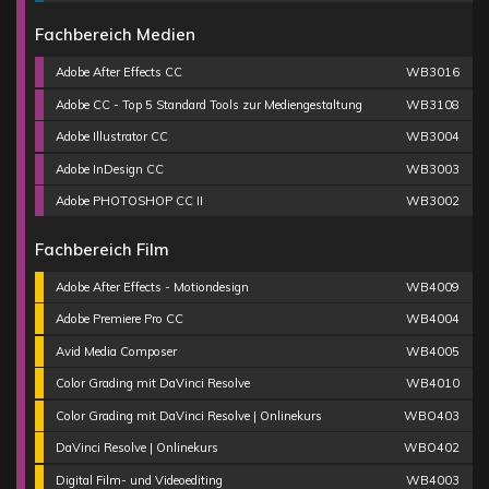
Fachbereich Medien
Adobe After Effects CC
WB3016
Adobe CC - Top 5 Standard Tools zur Mediengestaltung
WB3108
Adobe Illustrator CC
WB3004
Adobe InDesign CC
WB3003
Adobe PHOTOSHOP CC II
WB3002
Fachbereich Film
Adobe After Effects - Motiondesign
WB4009
Adobe Premiere Pro CC
WB4004
Avid Media Composer
WB4005
Color Grading mit DaVinci Resolve
WB4010
Color Grading mit DaVinci Resolve | Onlinekurs
WBO403
DaVinci Resolve | Onlinekurs
WBO402
Digital Film- und Videoediting
WB4003