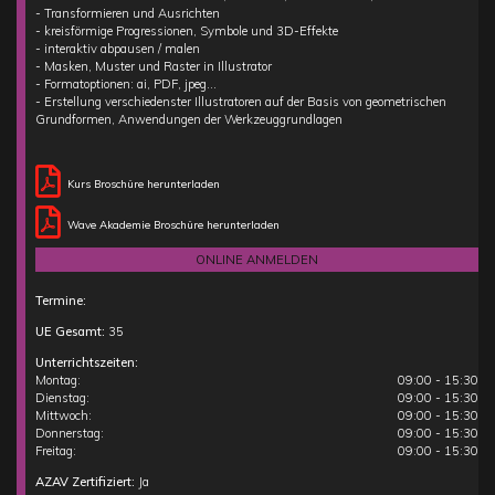
- Transformieren und Ausrichten
- kreisförmige Progressionen, Symbole und 3D-Effekte
- interaktiv abpausen / malen
- Masken, Muster und Raster in Illustrator
- Formatoptionen: ai, PDF, jpeg…
- Erstellung verschiedenster Illustratoren auf der Basis von geometrischen
Grundformen, Anwendungen der Werkzeuggrundlagen
Kurs Broschüre herunterladen
Wave Akademie Broschüre herunterladen
ONLINE ANMELDEN
Termine:
UE Gesamt:
35
Unterrichtszeiten:
Montag:
09:00 - 15:30
Dienstag:
09:00 - 15:30
Mittwoch:
09:00 - 15:30
Donnerstag:
09:00 - 15:30
Freitag:
09:00 - 15:30
AZAV Zertifiziert:
Ja