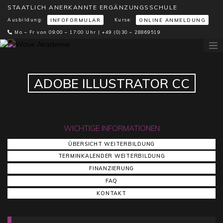
STAATLICH ANERKANNTE ERGÄNZUNGSSCHULE
Ausbildung:
Kurse:
INFOFORMULAR
ONLINE ANMELDUNG
Mo – Fr von 09:00 – 17:00 Uhr |
+49 (0)30 – 28869519
ADOBE ILLUSTRATOR CC
WICHTIGE INFORMATIONEN
ÜBERSICHT WEITERBILDUNG
TERMINKALENDER WEITERBILDUNG
FINANZIERUNG
FAQ
KONTAKT