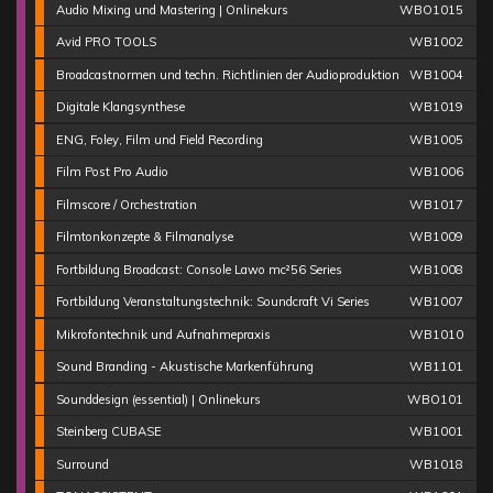
Audio Mixing und Mastering | Onlinekurs
WBO1015
Avid PRO TOOLS
WB1002
Broadcastnormen und techn. Richtlinien der Audioproduktion
WB1004
Digitale Klangsynthese
WB1019
ENG, Foley, Film und Field Recording
WB1005
Film Post Pro Audio
WB1006
Filmscore / Orchestration
WB1017
Filmtonkonzepte & Filmanalyse
WB1009
Fortbildung Broadcast: Console Lawo mc²56 Series
WB1008
Fortbildung Veranstaltungstechnik: Soundcraft Vi Series
WB1007
Mikrofontechnik und Aufnahmepraxis
WB1010
Sound Branding - Akustische Markenführung
WB1101
Sounddesign (essential) | Onlinekurs
WBO101
Steinberg CUBASE
WB1001
Surround
WB1018