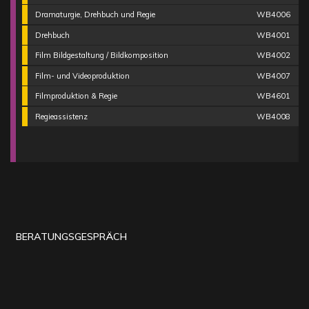
Dramaturgie, Drehbuch und Regie
WB4006
Drehbuch
WB4001
Film Bildgestaltung / Bildkomposition
WB4002
Film- und Videoproduktion
WB4007
Filmproduktion & Regie
WB4601
Regieassistenz
WB4008
BERATUNGSGESPRÄCH