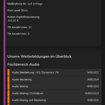
Maßnahme-Nr.:
auf Anfrage
Kurs Level:
Basic
Kosten Eigenfinanzierung:
345,00 €
TN Anzahl max:
20
TN Anzahl min:
6
Unsere Weiterbildungen im Überblick
Fachbereich Audio
Audio Bearbeitung - EQ, Dynamics, FX
WB1012
Audio Mastering
WB1014
Audio Mixing
WB1013
Audio Mixing | Onlinekurs
WBO1013
Audio Mixing und Mastering
WB1015