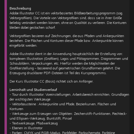
Beschreibung
Adobe Illustrator CC ist ein vektorbasiertes Bildbearbeitungsprogramm (sog.
Vektorgrafiken). Die Vorteile von Vektorgrafiken sind, dass sie in ihrer Größe
beliebig verändert werden können, ohne an Qualität zu verlieren. Die Konturen
bleiben dabei gestochen scharf.
Vektorgrafiken basieren auf Zeichnungen, die aus Pfaden und Ankerpunkten
bestehen. Die Flächen und Konturen dieser Pfade bzw. Ankerpunkte können
eingefärbt werden.
Adobe Illustrator dient in der Anwendung hauptsächlich der Erstellung von:
komplexen Illustration (Grafiken), Logos und Piktogrammen, Diagrammen und
Schaubildern, Verpackungen, etc. Hierfür werden die Möglichkeiten der
Grafikerstellung – basierend auf geometrischen Grundformen gelehrt. Die
Erzeugung druckbarer PDF-Dateien ist Teil des Kursprogramms.
Der Kurs Illustrator CC (Basic) richtet sich an Anfänger.
Lerninhalt und Studienverlauf
- Tour durch Illustrator: Voreinstellungen, Arbeitsbereich einrichten, Grundlagen
der wichtigsten Werkzeuge
- Vektorbausteine : Ankerpunkte und Pfade, Bezierkurven, Flächen und
Konturen
- Werkzeuge zum Erzeugen von Objekten: Zeichenstift-Funktionen, Rechteck-
und Ellipsen-Werkzeug, Buntstift, Pinsel
- Textwerkzeuge, Pfadwerkzeug
- Ebenen in Illustrator
- Farben: CMYK und RGB-Modus, Farbfelder, Farbschemata, Farbtöne