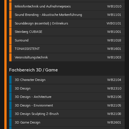
Mikrofontechnik und Aufnahmepraxis
WB1010
Sound Branding - Akustische Markenführung
WB1101
Sounddesign (essential) | Onlinekurs
WBO101
Steinberg CUBASE
WB1001
Surround
WB1018
TONASSISTENT
WB1601
Veranstaltungstechnik
WB1003
Fachbereich 3D / Game
3D Character Design
WB2104
3D Design
WB2310
3D Design - Architecture
WB2106
3D Design - Environment
WB2105
3D Design Sculpting Z-Brush
WB2108
3D Game Design
WB2601