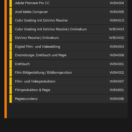
Adobe Premiere Pro CC
WB4004
Avid Media Composer
WB4005
Color Grading mit DaVinci Resolve
WB4010
Color Grading mit DaVinci Resolve | Onlinekurs
WBO403
DaVinci Resolve | Onlinekurs
WBO402
Digital Film- und Videoediting
WB4003
Dramaturgie, Drehbuch und Regie
WB4006
Drehbuch
WB4001
Film Bildgestaltung / Bildkomposition
WB4002
Film- und Videoproduktion
WB4007
Filmproduktion & Regie
WB4601
Regieassistenz
WB4008