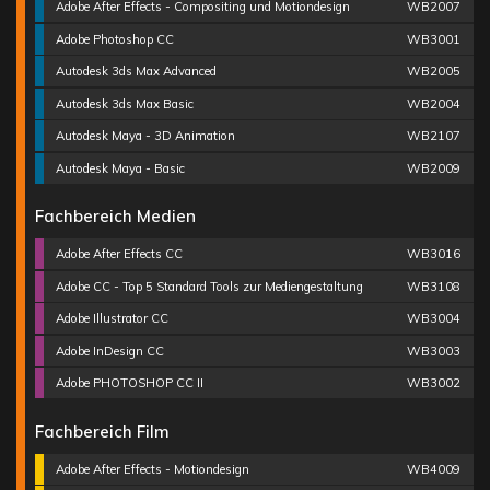
Adobe After Effects - Compositing und Motiondesign
WB2007
Adobe Photoshop CC
WB3001
Autodesk 3ds Max Advanced
WB2005
Autodesk 3ds Max Basic
WB2004
Autodesk Maya - 3D Animation
WB2107
Autodesk Maya - Basic
WB2009
Fachbereich Medien
Adobe After Effects CC
WB3016
Adobe CC - Top 5 Standard Tools zur Mediengestaltung
WB3108
Adobe Illustrator CC
WB3004
Adobe InDesign CC
WB3003
Adobe PHOTOSHOP CC II
WB3002
Fachbereich Film
Adobe After Effects - Motiondesign
WB4009