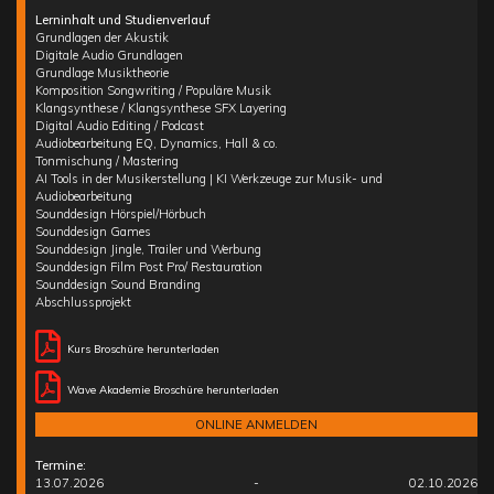
Lerninhalt und Studienverlauf
Grundlagen der Akustik
Digitale Audio Grundlagen
Grundlage Musiktheorie
Komposition Songwriting / Populäre Musik
Klangsynthese / Klangsynthese SFX Layering
Digital Audio Editing / Podcast
Audiobearbeitung EQ, Dynamics, Hall & co.
Tonmischung / Mastering
AI Tools in der Musikerstellung | KI Werkzeuge zur Musik- und
Audiobearbeitung
Sounddesign Hörspiel/Hörbuch
Sounddesign Games
Sounddesign Jingle, Trailer und Werbung
Sounddesign Film Post Pro/ Restauration
Sounddesign Sound Branding
Abschlussprojekt
Kurs Broschüre herunterladen
Wave Akademie Broschüre herunterladen
ONLINE ANMELDEN
Termine:
13.07.2026
-
02.10.2026