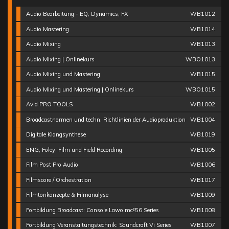
Audio Bearbeitung - EQ, Dynamics, FX
WB1012
Audio Mastering
WB1014
Audio Mixing
WB1013
Audio Mixing | Onlinekurs
WBO1013
Audio Mixing und Mastering
WB1015
Audio Mixing und Mastering | Onlinekurs
WBO1015
Avid PRO TOOLS
WB1002
Broadcastnormen und techn. Richtlinien der Audioproduktion
WB1004
Digitale Klangsynthese
WB1019
ENG, Foley, Film und Field Recording
WB1005
Film Post Pro Audio
WB1006
Filmscore / Orchestration
WB1017
Filmtonkonzepte & Filmanalyse
WB1009
Fortbildung Broadcast: Console Lawo mc²56 Series
WB1008
Fortbildung Veranstaltungstechnik: Soundcraft Vi Series
WB1007