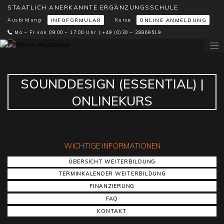
STAATLICH ANERKANNTE ERGÄNZUNGSSCHULE
Ausbildung:
Kurse:
INFOFORMULAR
ONLINE ANMELDUNG
Mo – Fr von 09:00 – 17:00 Uhr |
+49 (0)30 – 28869519
SOUNDDESIGN (ESSENTIAL) |
ONLINEKURS
WICHTIGE INFORMATIONEN
ÜBERSICHT WEITERBILDUNG
TERMINKALENDER WEITERBILDUNG
FINANZIERUNG
FAQ
KONTAKT