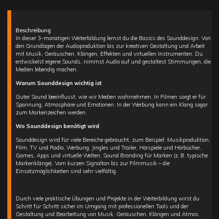
Beschreibung
In dieser 3-monatigen Weiterbildung lernst du die Basics des Sounddesign. Von
den Grundlagen der Audioproduktion bis zur kreativen Gestaltung und Arbeit
mit Musik, Geräuschen, Klängen, Effekten und virtuellen Instrumenten. Du
entwickelst eigene Sounds, nimmst Audio auf und gestaltest Stimmungen, die
Medien lebendig machen.
Warum Sounddesign wichtig ist
Guter Sound beeinflusst, wie wir Medien wahrnehmen. In Filmen sorgt er für
Spannung, Atmosphäre und Emotionen. In der Werbung kann ein Klang sogar
zum Markenzeichen werden.
Wo Sounddesign benötigt wird
Sounddesign wird für viele Bereiche gebraucht, zum Beispiel: Musikproduktion,
Film, TV und Radio, Werbung, Jingles und Trailer, Hörspiele und Hörbücher,
Games, Apps und virtuelle Welten, Sound Branding für Marken (z. B. typische
Markenklänge), Vom kurzen Signalton bis zur Filmmusik – die
Einsatzmöglichkeiten sind sehr vielfältig.
Durch viele praktische Übungen und Projekte in der Weiterbildung wirst du
Schritt für Schritt sicher im Umgang mit professionellen Tools und der
Gestaltung und Bearbeitung von Musik, Geräuschen, Klängen und Atmos.