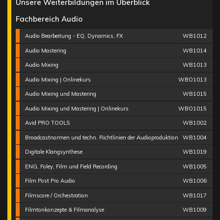
Unsere Weiterbildungen im Überblick
Fachbereich Audio
Audio Bearbeitung - EQ, Dynamics, FX
WB1012
Audio Mastering
WB1014
Audio Mixing
WB1013
Audio Mixing | Onlinekurs
WBO1013
Audio Mixing und Mastering
WB1015
Audio Mixing und Mastering | Onlinekurs
WBO1015
Avid PRO TOOLS
WB1002
Broadcastnormen und techn. Richtlinien der Audioproduktion
WB1004
Digitale Klangsynthese
WB1019
ENG, Foley, Film und Field Recording
WB1005
Film Post Pro Audio
WB1006
Filmscore / Orchestration
WB1017
Filmtonkonzepte & Filmanalyse
WB1009