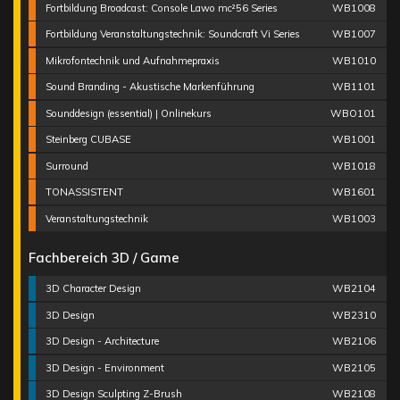
Fortbildung Broadcast: Console Lawo mc²56 Series
WB1008
Fortbildung Veranstaltungstechnik: Soundcraft Vi Series
WB1007
Mikrofontechnik und Aufnahmepraxis
WB1010
Sound Branding - Akustische Markenführung
WB1101
Sounddesign (essential) | Onlinekurs
WBO101
Steinberg CUBASE
WB1001
Surround
WB1018
TONASSISTENT
WB1601
Veranstaltungstechnik
WB1003
Fachbereich 3D / Game
3D Character Design
WB2104
3D Design
WB2310
3D Design - Architecture
WB2106
3D Design - Environment
WB2105
3D Design Sculpting Z-Brush
WB2108