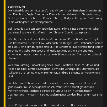
Beschreibung
Die Weiterbildung vermittelt profundes Wissen in den Bereichen Dramaturgie
und Drehbuch, Regie, Filmtheorie, Filmrecht und Kalkulation, Tongestaltung,
Drehorganisation, Licht- und Kameraführung, Bildgestaltung und Einführung
in die wichtigsten Schnittprogramme.
Ziel ist es, das Wissen beim Erstellen zweier Filme, eines dokumentarischen
und eines fiktionalen Kurzfilms in vorführbarer Qualität zu erproben.
Wichtig hierfür ist das realistische Verhältnis von Production Value, Budget
und Ressourcen für einen Low– oder auch No-Budget-Film. Drehbücher werden
bis zum Dreh dramaturgisch betreut. Alle Schritte der Drehvorbereitung werden
durchlaufen, wobei Regisseur und Produzent eine ästhetische Strategie
entwickeln müssen, welche die abstrakte Blaupause des Drehbuches optimal
übersetzt.
Vor allem Casting, Entwicklung eines Looks, Locations, Kostüm, Maske und
Probs sind dabei zentrale Kategorien, so wie der Vorstopp, das Storyboard, die
Auflösung und ein guter Drehplan unverzichtbare Elemente der Vorbereitung
sind.
Die Arbeit mit Schauspielern ist essentiell für ein erfolgreiches Filmprojekt,
genauso aber muss der organisatorisch-technische Apparat geführt und
motiviert werden. Klarheit, die Pace, der Modus sollen in vorbereitenden
Übungen und in Proben mit Schauspielern geübt werden, bevor es am Set Ernst
wird.
In der Postproduktion wird deutlich, dass der Film – oft jenseits der