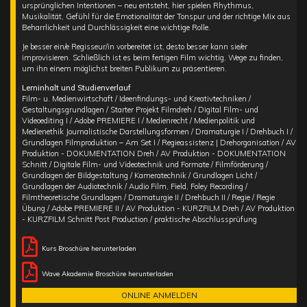
ursprünglichen Intentionen – neu entsteht, hier spielen Rhythmus,
Musikalität, Gefühl für die Emotionalität der Tonspur und der richtige Mix aus
Beharrlichkeit und Durchlässigkeit eine wichtige Rolle.
Je besser ein/e Regisseur/in vorbereitet ist, desto besser kann sie/er
improvisieren. Schließlich ist es beim fertigen Film wichtig, Wege zu finden,
um ihn einem möglichst breiten Publikum zu präsentieren.
Lerninhalt und Studienverlauf
Film- u. Medienwirtschaft / Ideenfindungs- und Kreativtechniken /
Gestaltungsgrundlagen / Starter Projekt Filmdreh / Digital Film- und
Videoediting I / Adobe PREMIERE I / Medienrecht / Medienpolitik und
Medienethik Journalistische Darstellungsformen / Dramaturgie I / Drehbuch I /
Grundlagen Filmproduktion – Am Set I / Regieassistenz | Drehorganisation / AV
Produktion - DOKUMENTATION Dreh / AV Produktion - DOKUMENTATION
Schnitt / Digitale Film- und Videotechnik und Formate / Filmförderung /
Grundlagen der Bildgestaltung / Kameratechnik / Grundlagen Licht /
Grundlagen der Audiotechnik / Audio Film, Field, Foley Recording /
Filmtheoretische Grundlagen / Dramaturgie II / Drehbuch II / Regie / Regie
Übung / Adobe PREMIERE II / AV Produktion - KURZFILM Dreh / AV Produktion
- KURZFILM Schnitt Post Production / praktische Abschlussprüfung
Kurs Broschüre herunterladen
Wave Akademie Broschüre herunterladen
ONLINE ANMELDEN