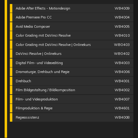
Adobe After Effects - Motiondesign
WB4009
Adobe Premiere Pro CC
WB4004
Avid Media Composer
WB4005
Color Grading mit DaVinci Resolve
WB4010
Color Grading mit DaVinci Resolve | Onlinekurs
WBO403
DaVinci Resolve | Onlinekurs
WBO402
Digital Film- und Videoediting
WB4003
Dramaturgie, Drehbuch und Regie
WB4006
Drehbuch
WB4001
Film Bildgestaltung / Bildkomposition
WB4002
Film- und Videoproduktion
WB4007
Filmproduktion & Regie
WB4601
Regieassistenz
WB4008