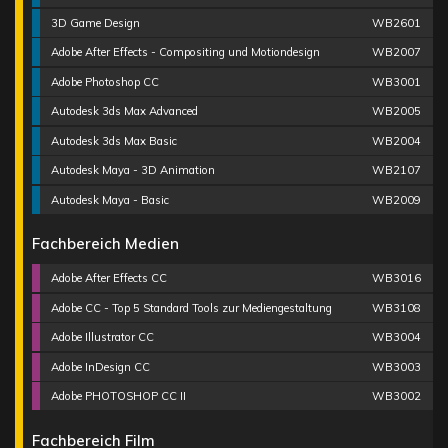
3D Game Design
WB2601
Adobe After Effects - Compositing und Motiondesign
WB2007
Adobe Photoshop CC
WB3001
Autodesk 3ds Max Advanced
WB2005
Autodesk 3ds Max Basic
WB2004
Autodesk Maya - 3D Animation
WB2107
Autodesk Maya - Basic
WB2009
Fachbereich Medien
Adobe After Effects CC
WB3016
Adobe CC - Top 5 Standard Tools zur Mediengestaltung
WB3108
Adobe Illustrator CC
WB3004
Adobe InDesign CC
WB3003
Adobe PHOTOSHOP CC II
WB3002
Fachbereich Film