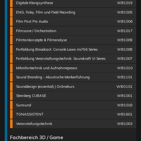
Digitale Klangsynthese
WB1019
ENG, Foley, Film und Field Recording
WB1005
Film Post Pro Audio
WB1006
Filmscore / Orchestration
WB1017
Filmtonkonzepte & Filmanalyse
WB1009
Fortbildung Broadcast: Console Lawo mc²56 Series
WB1008
Fortbildung Veranstaltungstechnik: Soundcraft Vi Series
WB1007
Mikrofontechnik und Aufnahmepraxis
WB1010
Sound Branding - Akustische Markenführung
WB1101
Sounddesign (essential) | Onlinekurs
WBO101
Steinberg CUBASE
WB1001
Surround
WB1018
TONASSISTENT
WB1601
Veranstaltungstechnik
WB1003
Fachbereich 3D / Game