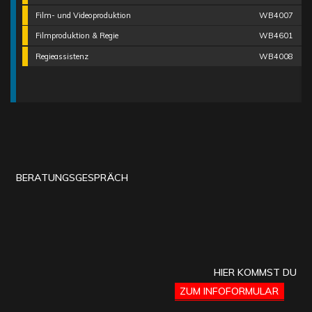
Film- und Videoproduktion
WB4007
Filmproduktion & Regie
WB4601
Regieassistenz
WB4008
BERATUNGSGESPRÄCH
HIER KOMMST DU
ZUM INFOFORMULAR