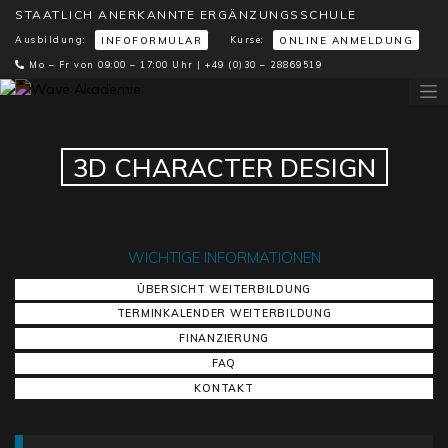
STAATLICH ANERKANNTE ERGÄNZUNGSSCHULE
Ausbildung:
Kurse:
INFOFORMULAR
ONLINE ANMELDUNG
Mo – Fr von 09:00 – 17:00 Uhr |
+49 (0)30 – 28869519
3D CHARACTER DESIGN
WICHTIGE INFORMATIONEN
ÜBERSICHT WEITERBILDUNG
TERMINKALENDER WEITERBILDUNG
FINANZIERUNG
FAQ
KONTAKT