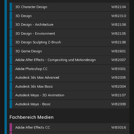
3D Character Design
WB2104
3D Design
WB2310
3D Design - Architecture
WB2106
3D Design - Environment
WB2105
3D Design Sculpting Z-Brush
WB2108
3D Game Design
WB2601
Adobe After Effects - Compositing und Motiondesign
WB2007
Adobe Photoshop CC
WB3001
Autodesk 3ds Max Advanced
WB2005
Autodesk 3ds Max Basic
WB2004
Autodesk Maya - 3D Animation
WB2107
Autodesk Maya - Basic
WB2009
Fachbereich Medien
Adobe After Effects CC
WB3016