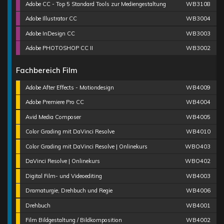
Adobe CC - Top 5 Standard Tools zur Mediengestaltung
WB3108
Adobe Illustrator CC
WB3004
Adobe InDesign CC
WB3003
Adobe PHOTOSHOP CC II
WB3002
Fachbereich Film
Adobe After Effects - Motiondesign
WB4009
Adobe Premiere Pro CC
WB4004
Avid Media Composer
WB4005
Color Grading mit DaVinci Resolve
WB4010
Color Grading mit DaVinci Resolve | Onlinekurs
WBO403
DaVinci Resolve | Onlinekurs
WBO402
Digital Film- und Videoediting
WB4003
Dramaturgie, Drehbuch und Regie
WB4006
Drehbuch
WB4001
Film Bildgestaltung / Bildkomposition
WB4002