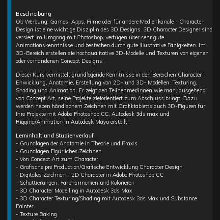
Beschreibung
Ob Werbung, Games, Apps, Filme oder für andere Medienkanäle - Character
Design ist eine wichtige Disziplin des 3D Designs. 3D Character Designer sind
versiert im Umgang mit Photoshop, verfügen über sehr gute
Animationskenntnisse und bestechen durch gute illustrative Fähigkeiten. Im
3D-Bereich erstellen sie hochqualitative 3D-Modelle und Texturen von eigenen
oder vorhandenen Concept Designs.
Dieser Kurs vermittelt grundlegende Kenntnisse in den Bereichen Character
Enwicklung, Anatomie, Erstellung von 2D- und 3D- Modellen, Texturing,
Shading und Animation. Er zeigt den Teilnehmer/innen wie man, ausgehend
von Concept Art, seine Projekte zielorientiert zum Abschluss bringt. Dazu
werden neben händischem Zeichnen mit Grafiktabletts auch 3D-Figuren für
Ihre Projekte mit Adobe Photoshop CC, Autodesk 3ds max und
Rigging/Animation in Autodesk Maya erstellt.
Lerninhalt und Studienverlauf
- Grundlagen der Anatomie in Theorie und Praxis
- Grundlagen Figürliches Zeichnen
- Von Concept Art zum Character
- Grafische pre Production/Grafische Entwicklung Character Design
- Digitales Zeichnen - 2D Character in Adobe Photoshop CC
- Schattierungen, Farbharmonien und Kolorieren
- 3D Character Modelling in Autodesk 3ds Max
- 3D Character Texturing/Shading mit Autodesk 3ds Max und Substance
Painter
- Texture Baking